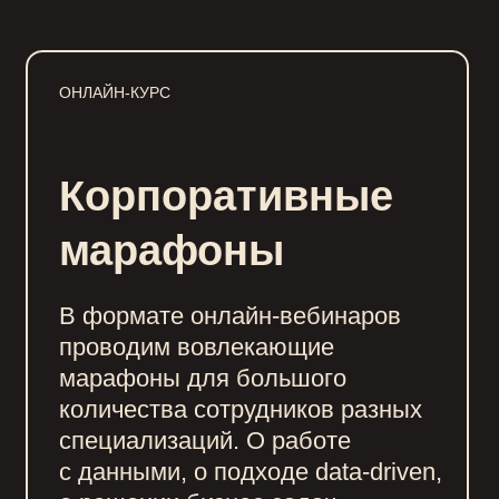
ОНЛАЙН-КУРС
Строим хранилища данных,
Корпоративные
интегрируем с вашими учетными
системами, разрабатываем
марафоны
комплект дашбордов.
Вы получаете понятную
В формате онлайн-вебинаров
и достоверную корпоративную
проводим вовлекающие
отчетность.
марафоны для большого
количества сотрудников разных
специализаций. О работе
с данными, о подходе data-driven,