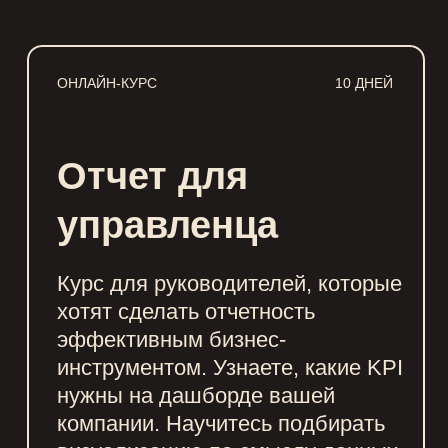
ОНЛАЙН-КУРС
10 ДНЕЙ
Решаем конкретные задачи
Отчет для
на почасовых консультациях.
Предлагаем варианты решения,
управленца
даем рекомендации
по архитектуре, визуализации,
управлению проектом.
Курс для руководителей, которые
хотят сделать отчетность
эффективным бизнес-
инструментом. Узнаете, какие KPI
нужны на дашборде вашей
компании. Научитесь подбирать