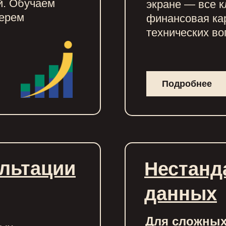
й. Обучаем
экране — все к
берем
финансовая ка
технических во
Подробнее
льтации
Нестанд
данных
Для сложных