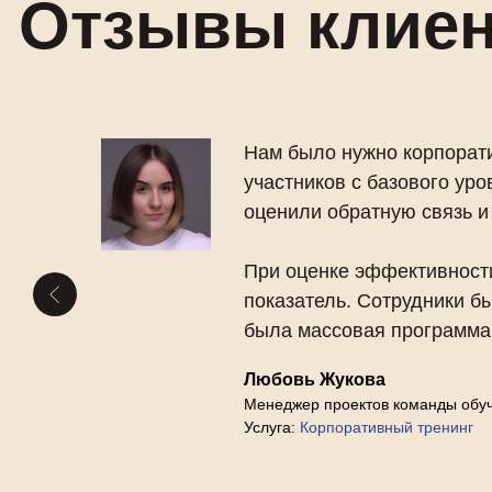
Отзывы клие
Нам было нужно корпорати
участников с базового ур
оценили обратную связь и
обы
При оценке эффективности
показатель. Сотрудники бы
я,
была массовая программа, д
ьшая
Любовь Жукова
Менеджер проектов команды обу
Услуга:
Корпоративный тренинг
ью с
а…