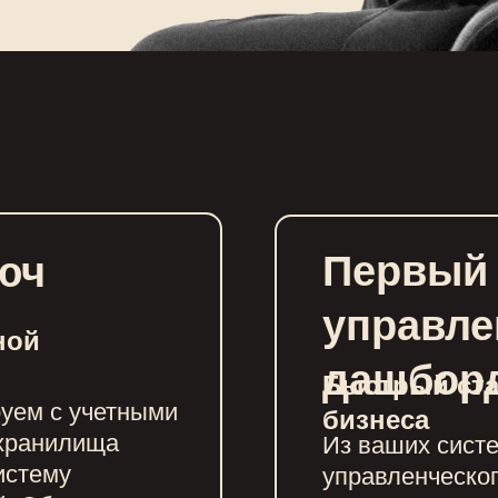
Первый
юч
управле
ной
дашбор
Быстрый ста
руем с учетными
бизнеса
 хранилища
Из ваших систе
истему
управленческог