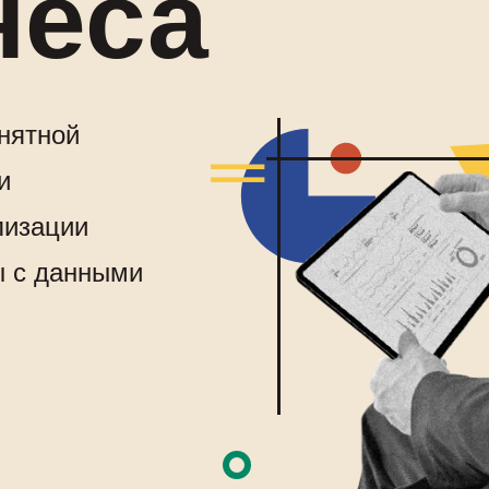
неса
нятной
и
лизации
ы с данными