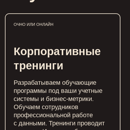
ОЧНО ИЛИ ОНЛАЙН
Настраиваем систему
Корпоративные
управленческого контроля
за месяц. На одном экране — все
тренинги
ключевые показатели вашего
бизнеса и четкая финансовая
Разрабатываем обучающие
картина. Решаем все технические
программы под ваши учетные
вопросы.
системы и бизнес-метрики.
Обучаем сотрудников
профессиональной работе
с данными. Тренинги проводит