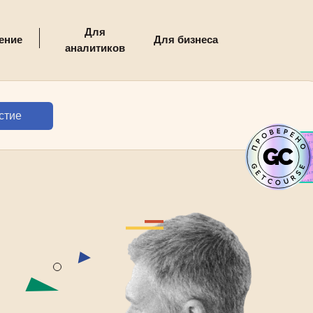
Для
ение
Для бизнеса
аналитиков
стие