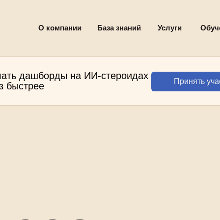
О компании
База знаний
Услуги
Обуч
лать дашборды на ИИ-стероидах
Принять уча
аз быстрее