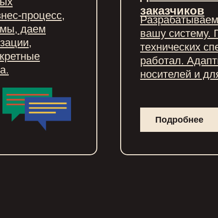
вых
заказчиков
нес-процесс,
Разрабатываем
мы, даем
вашу систему. 
зации,
технических сп
нкретные
работал. Адапт
а.
носителей и дл
Подробнее