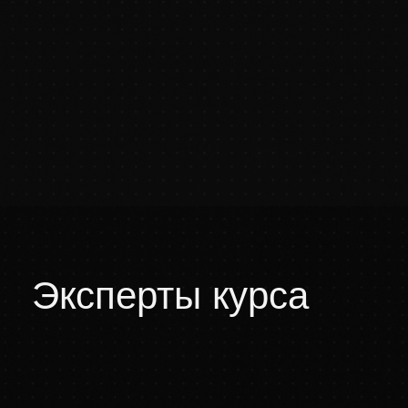
Программа курса