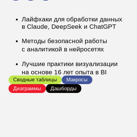
Лучшие практики визуализации
на основе 16 лет опыта в BI
Сводные таблицы
Макросы
Диаграммы
Дашборды
Записаться