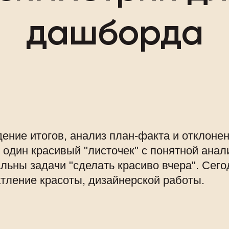
дашборда
дение итогов, анализ план-факта и отклонен
один красивый "листочек" с понятной анал
альны задачи "сделать красиво вчера". Сего
атление красоты, дизайнерской работы.