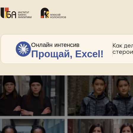
Онлайн интенсив
Как де
Прощай, Excel!
стерои