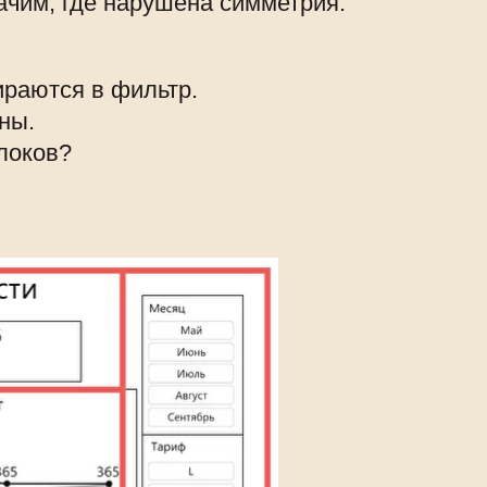
начим, где нарушена симметрия:
ираются в фильтр.
ны.
локов?