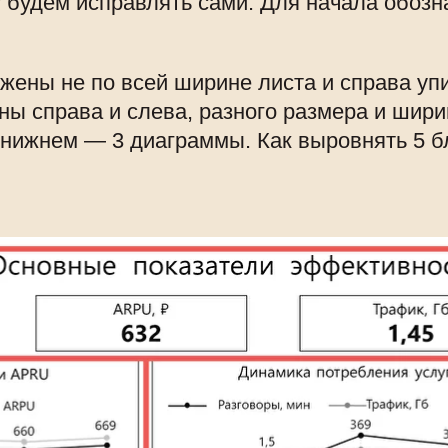
му будем исправлять сами. Для начала обоз
ены не по всей ширине листа и справа уп
ы справа и слева, разного размера и шири
в нижнем — 3 диаграммы. Как выровнять 5 б