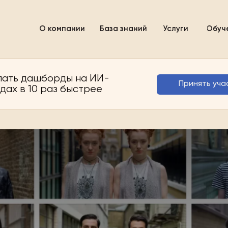
О компании
База знаний
Услуги
Обуч
лать дашборды на ИИ-
Принять уча
дах в 10 раз быстрее