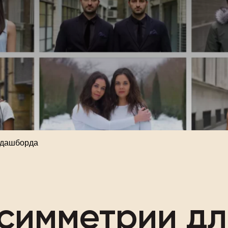
 дашборда
симметрии дл