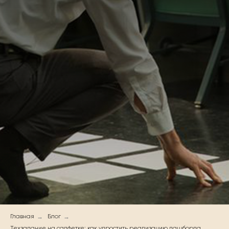
→
→
Главная
Блог
Техзадание на салфетке: как упростить реализацию дашборда