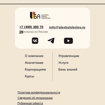
+7 (499) 380 70
info@alexkolokolov.ru
78
Б
есплатно по России
О компании
Управленцам
Аналитикам
Услуги
Корпорациям
База знаний
Курсы
Политика конфиденциальности
Сведения об организации
Публичная оферта