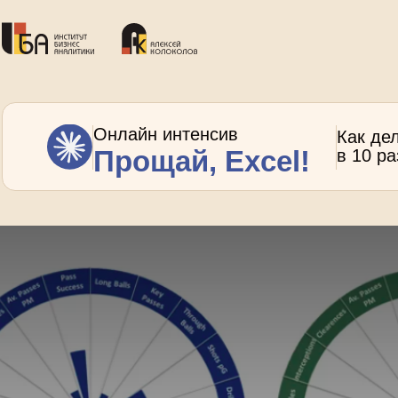
Онлайн интенсив
Как де
Прощай, Excel!
в 10 р