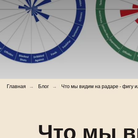
Главная
→
Блог
→
Что мы видим на радаре - фигу и
Что мы в