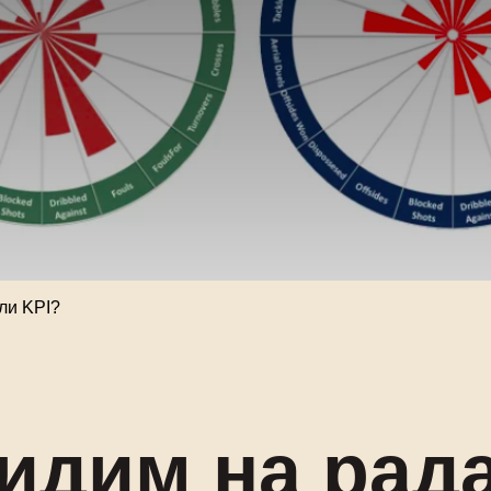
ли KPI?
идим на рада