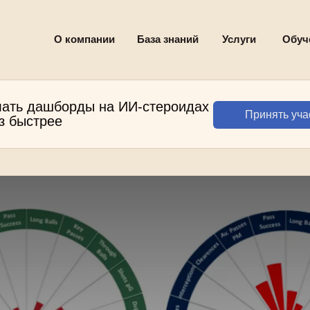
О компании
База знаний
Услуги
Обуч
лать дашборды на ИИ-стероидах
Принять уча
аз быстрее