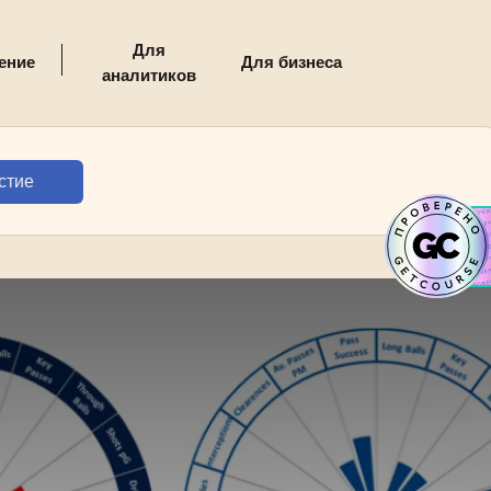
Для
ение
Для бизнеса
аналитиков
стие