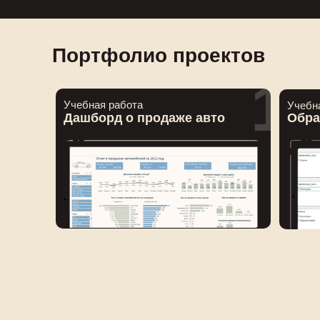
Портфолио проектов
1
Учебная работа
Учебн
Дашборд о продаже авто
Обра