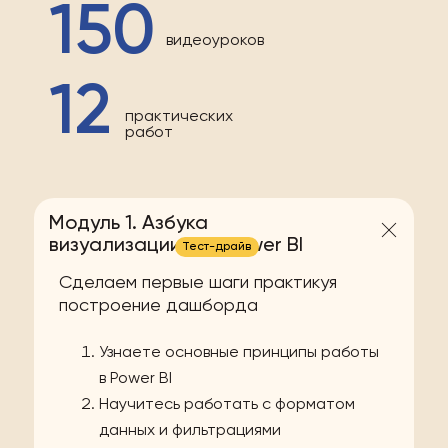
150
видеоуроков
12
практических
работ
Модуль 1. Азбука
визуализации для Power BI
Тест-драйв
Сделаем первые шаги практикуя
построение дашборда
Узнаете основные принципы работы
в Power BI
Научитесь работать с форматом
данных и фильтрациями