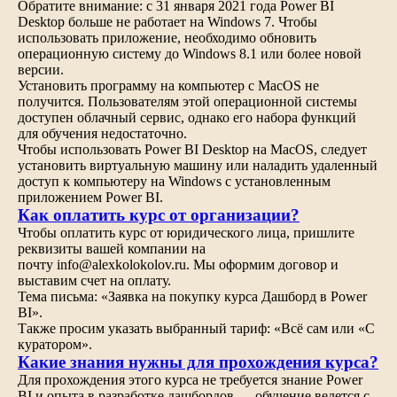
Обратите внимание: с 31 января 2021 года Power BI
Desktop больше не работает на Windows 7. Чтобы
использовать приложение, необходимо обновить
операционную систему до Windows 8.1 или более новой
версии.
Установить программу на компьютер с MacOS не
получится. Пользователям этой операционной системы
доступен облачный сервис, однако его набора функций
для обучения недостаточно.
Чтобы использовать Power BI Desktop на MacOS, следует
установить виртуальную машину или наладить удаленный
доступ к компьютеру на Windows с установленным
приложением Power BI.
Как оплатить курс от организации?
Чтобы оплатить курс от юридического лица, пришлите
реквизиты вашей компании на
почту info@alexkolokolov.ru. Мы оформим договор и
выставим счет на оплату.
Тема письма: «Заявка на покупку курса Дашборд в Power
BI».
Также просим указать выбранный тариф: «Всё сам или «С
куратором».
Какие знания нужны для прохождения курса?
Для прохождения этого курса не требуется знание Power
BI и опыта в разработке дашбордов — обучение ведется с