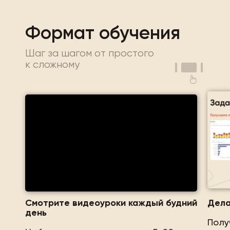
Формат обучения
Шаг за шагом от простого
к сложному
Смотрите видеоуроки каждый будний
Дела
день
Полу