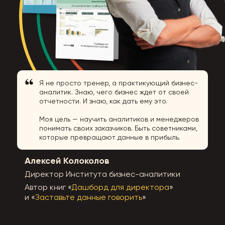
Я не просто тренер, а практикующий бизнес-
аналитик. Знаю, чего бизнес ждет от своей
отчетности. И знаю, как дать ему это.
Моя цель — научить аналитиков и менеджеров
понимать своих заказчиков. Быть советниками,
которые превращают данные в прибыль.
Алексей Колоколов
Директор Института бизнес-аналитики
Автор книг «
Дашборд для директора
»
и «
Заставьте данные говорить
»