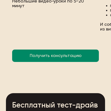
Небольшие видео-уроки по 5−20
минут
И со
из в
Получить консультацию
Бесплатный тест-драйв