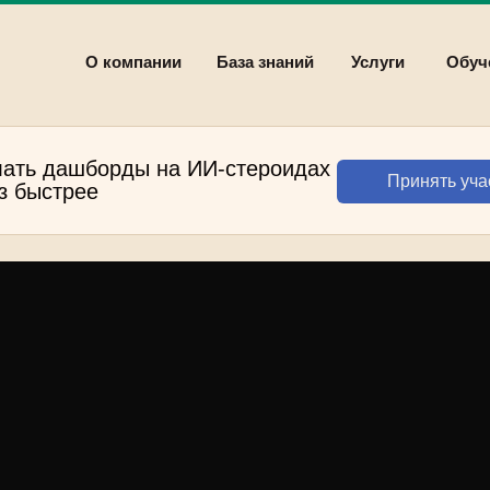
О компании
База знаний
Услуги
Обуч
лать дашборды на ИИ-стероидах
Принять уча
аз быстрее