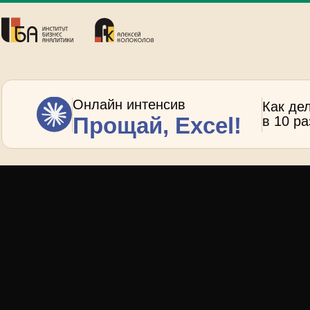
Онлайн интенсив
Как де
Прощай, Excel!
в 10 р