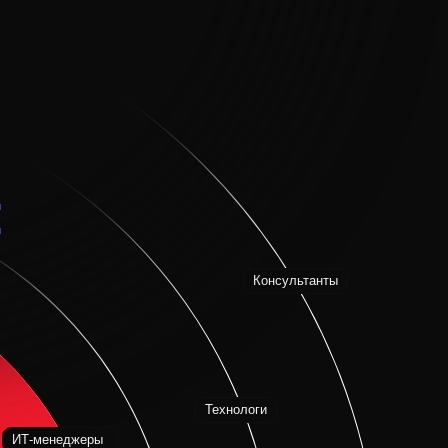
Ана
Консультанты
Технологи
Предприниматели