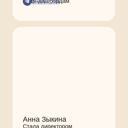
по BI-дашбордам
@analyst_club
Анна Зыкина
Стала директором