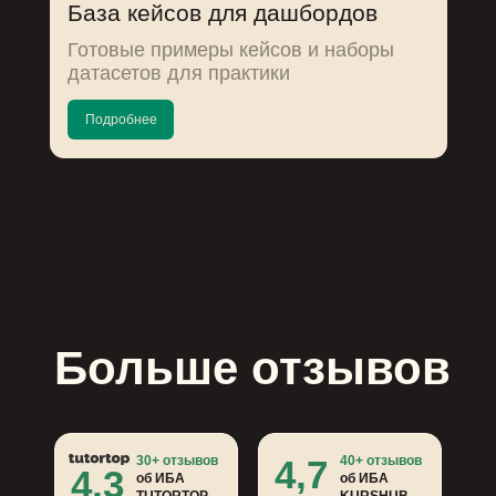
База кейсов для дашбордов
Готовые примеры кейсов и наборы
датасетов для практики
Подробнее
Больше отзывов
30+ отзывов
4,7
40+ отзывов
4,3
об ИБА
об ИБА