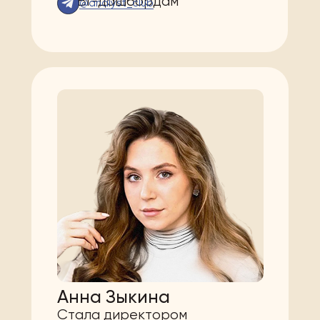
по BI-дашбордам
@analyst_club
Анна Зыкина
Стала директором