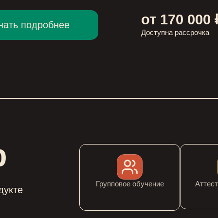
от 170 000 
нать подробнее
Доступна рассрочка
р
Групповое обучение
Аттест
дукте