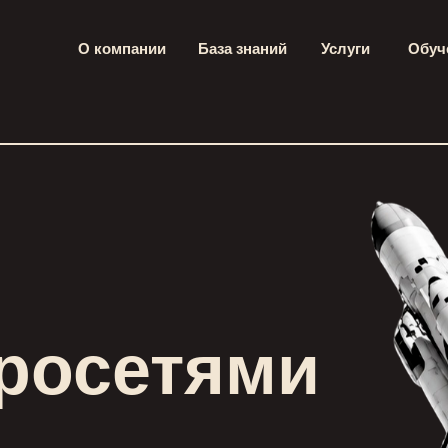
О компании
База знаний
Услуги
Обуч
йросетями