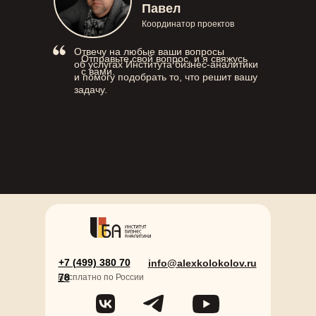
Павел
Координатор проектов
Отвечу на любые ваши вопросы
Отправьте свой вопрос, и я свяжусь
об услугах Института бизнес-аналитики
с вами.
и помогу подобрать то, что решит вашу
задачу.
+7 (499) 380 70
info@alexkolokolov.ru
78
Б
есплатно по России