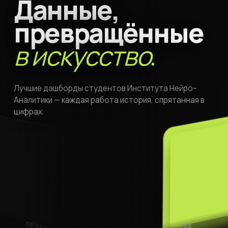
Данные,
превращённые
МАРКЕТИНГ
019
№
№
020
в искусство.
Лучшие дашборды студентов Института Нейро-
Аналитики — каждая работа история, спрятанная в
цифрах.