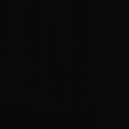
ПРОДАЖИ
№
003
002
№