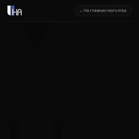
← На главную neyro.mba